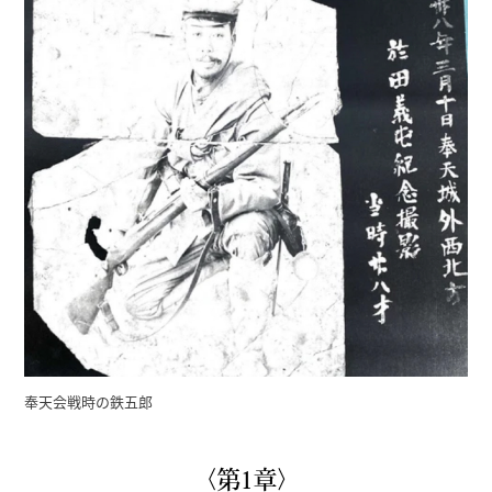
奉天会戦時の鉄五郎
〈第1章〉